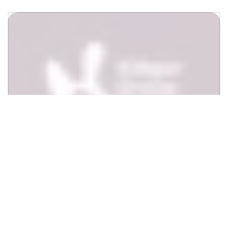
Denken in Generationen
Kläger SPC als Teil der Kläger Group
Als Teil der über 75 Jahre alten Kläger Group
verbindet Kläger SPC Tradition mit Innovation. Die in 3.
Generation geführte Unternehmensgruppe hat über
300 Mitarbeiter an zwei Standorten und wurde 1949
gegründet.