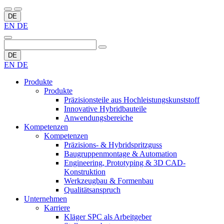
DE
EN
DE
DE
EN
DE
Produkte
Produkte
Präzisionsteile aus Hochleistungskunststoff
Innovative Hybridbauteile
Anwendungsbereiche
Kompetenzen
Kompetenzen
Präzisions- & Hybridspritzguss
Baugruppenmontage & Automation
Engineering, Prototyping & 3D CAD-
Konstruktion
Werkzeugbau & Formenbau
Qualitätsanspruch
Unternehmen
Karriere
Kläger SPC als Arbeitgeber