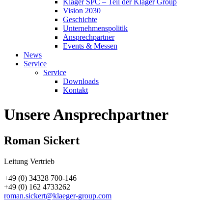
Kläger SPC – Teil der Kläger Group
Vision 2030
Geschichte
Unternehmenspolitik
Ansprechpartner
Events & Messen
News
Service
Service
Downloads
Kontakt
Unsere Ansprechpartner
Roman Sickert
Leitung Vertrieb
+49 (0) 34328 700-146
+49 (0) 162 4733262
roman.sickert@klaeger-group.com