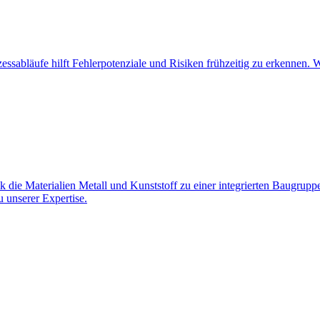
essabläufe hilft Fehlerpotenziale und Risiken frühzeitig zu erkennen. W
die Materialien Metall und Kunststoff zu einer integrierten Baugruppe
u unserer Expertise.