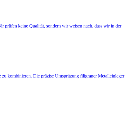
ir prüfen keine Qualität, sondern wir weisen nach, dass wir in der
 zu kombinieren. Die präzise Umspritzung filigraner Metalleinleger