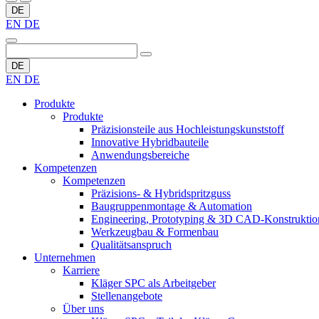
DE
EN
DE
DE
EN
DE
Produkte
Produkte
Präzisionsteile aus Hochleistungskunststoff
Innovative Hybridbauteile
Anwendungsbereiche
Kompetenzen
Kompetenzen
Präzisions- & Hybridspritzguss
Baugruppenmontage & Automation
Engineering, Prototyping & 3D CAD-Konstruktio
Werkzeugbau & Formenbau
Qualitätsanspruch
Unternehmen
Karriere
Kläger SPC als Arbeitgeber
Stellenangebote
Über uns