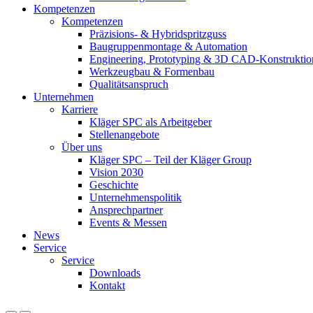
Kompetenzen
Kompetenzen
Präzisions- & Hybridspritzguss
Baugruppenmontage & Automation
Engineering, Prototyping & 3D CAD-Konstruktio
Werkzeugbau & Formenbau
Qualitätsanspruch
Unternehmen
Karriere
Kläger SPC als Arbeitgeber
Stellenangebote
Über uns
Kläger SPC – Teil der Kläger Group
Vision 2030
Geschichte
Unternehmenspolitik
Ansprechpartner
Events & Messen
News
Service
Service
Downloads
Kontakt